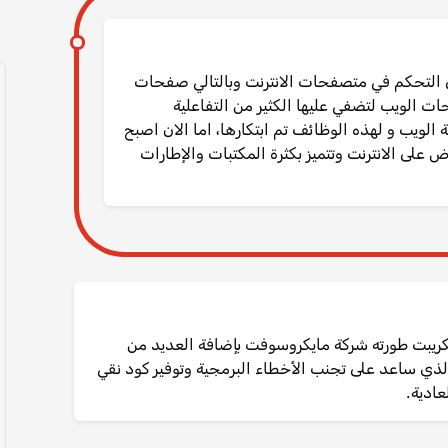
ى التحكم في متصفحات الانترنت وبالتالي صفحات
الويب لتضفي عليها الكثير من التفاعلية
ويب و لهذه الوظائف تم ابتكارها، اما الان اصبح
 شيء يعرض على الانترنت وتتميز بكثرة المكتبات والإطارات
جافا سكريبت طورته شركة مايكروسوفت بإضافة العديد من
ايا اليها خاصه أنواع البيانات (Types) الذي ساعد على تجنب الأخطاء البرمجية وتوفير كود نقي