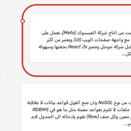
ReactJs هي مكتبه مبنية على لغة الجافا سكريبت من انتاج شركة الفيسبوك (Meta]، تعمل على
تبسيط إمكانيات لغه الجافا سكربت فى التعامل مع واجهة صفحات الويب (UI) ويعتبر من أكثر
المنافسين لإطار عمل Angular Js المُنتج من قبل شركة جوجل وتتميز React Js بخفتها وسهولة
ل...
MongoDB هو برنامج لإدارة قواعد البيانات من نوع NoSQL وان صح القول قواعد بيانات لا علاقية
(Non Relational DBMS) تعتمد آليته على ملفات لا تلتزم بقواعد معينة مثل ما هو في RDBMS
حيث ان الجدول له أعمدة ولكل عمود نوع معين وكل صف (Row) تقوم بإدخاله الى الجدول لابد
...