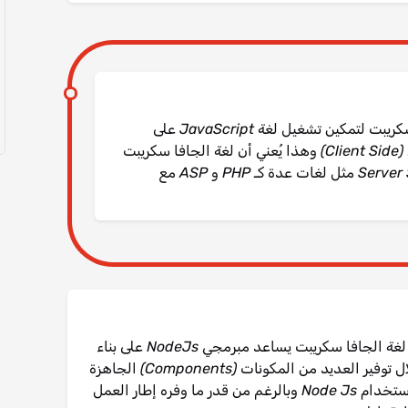
NodeJs هو إطار عمل تم برمجته بلغة الجافا سكريبت لتمكين تشغيل لغة JavaScript على
السيرفر بدلا من كونها تعمل على المتصفح فقط (Client Side) وهذا يُعني أن لغة الجافا سكريبت
باستخدام Node.Js أصبحت Server Side Language مثل لغات عدة كـ PHP و ASP مع
ExpressJs هو إطار عمل مبني باستخدام لغة الجافا سكريبت يساعد مبرمجي NodeJs على بناء
التطبيقات بشكل اسرع واكثر كفاءة من خلال توفير العديد من المكونات (Components) الجاهزة
التي يستخدمها مبرمجي تطبيقات الويب باستخدام Node Js وبالرغم من قدر ما وفره إطار العمل