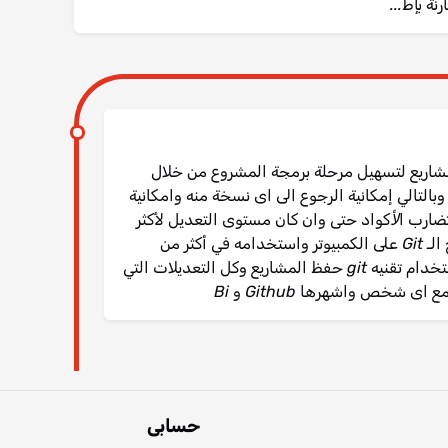
مشاريع لتسهيل مرحلة برمجة المشروع من خلال
التالي إمكانية الرجوع الى اى نسخة منه وامكانية
رب اﻷكواد حتى وان كان مستوى التعديل لأكثر
من مبرمج على نفس الملف، ويتم تنصيب برنامج الـ Git على الكمبيوتر واستخدامه في أكثر من
مشروع ويتبع كل مشروع على حدة. ويمكنك باستخدام تقنيه git حفظ المشاريع وكل التعديلات التي
شخص واشهرها Github و Bi
حسابى