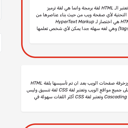
الـ HTML هي اللغة الام لاى موقع الكتروني ولا تعتبر الـ HTML لغة برمجة وانما هي لغة ترميز
 بناء البنية التحتية لأي صفحة ويب من حيث بناء عناصرها من
قوائم وفقرات وصور وعناوين وغيرها و كلمه HTML هي اختصار لـ HyperText Markup
Language وتعمل لغة HTML بنظام الوسوم (tags) وهي لغه سهله جدا يمكن لأي شخص تعلمها
الـ CSS هي اللغة المستخدمة في تنسيق وزخرفة صفحات الويب بعد ان تم تأسيسها بلغة HTML
وهي اللغة الوحيدة المسؤولة لفعل هذا على جميع مواقع الويب وتعتبر لغة CSS لغة تنسيق وليس
برمجه وكلمة CSS اختصار لـ Cascading Style Sheet وتعتبر لغة CSS أكثر اللغات سهولة في