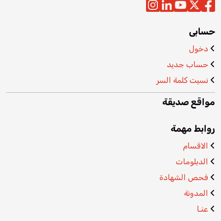
حسابى
دخول
حساب جديد
نسيت كلمة السر
مواقع صديقة
روابط مهمة
الاقسام
الدبلومات
فحص الشهادة
المدونة
عنـا