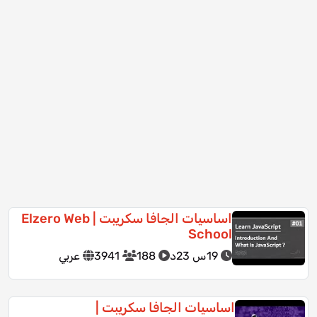
اساسيات الجافا سكريبت | Elzero Web
School
19س 23د
188
3941
عربي
اساسيات الجافا سكريبت |