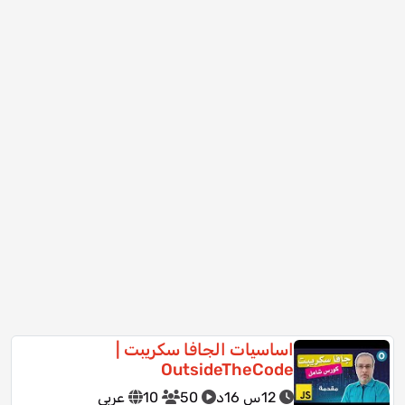
اساسيات الجافا سكريبت |
OutsideTheCode
12س 16د
50
10
عربي