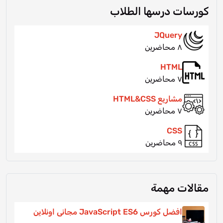
كورسات درسها الطلاب
JQuery
٨ محاضرين
HTML
٧ محاضرين
مشاريع HTML&CSS
٧ محاضرين
CSS
٩ محاضرين
مقالات مهمة
افضل كورس JavaScript ES6 مجانى اونلاين