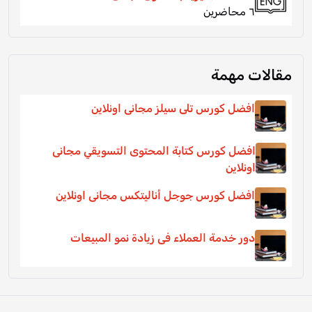
٦ محاضرين
مقالات مهمة
افضل كورس تلى سيلز مجانى اونلاين
افضل كورس كتابة المحتوى التسويقي مجانى
اونلاين
افضل كورس جوجل أناليتكس مجانى اونلاين
دور خدمة العملاء فى زيادة نمو المبيعات