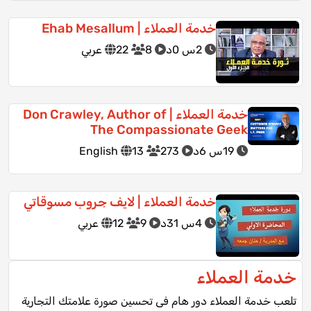
خدمة العملاء | Ehab Mesallum
2س 0د
8
22
عربي
خدمة العملاء | Don Crawley, Author of
The Compassionate Geek
19س 6د
273
13
English
خدمة العملاء | لايف جروب مسوقاتي
4س 31د
9
12
عربي
خدمة العملاء
تلعب خدمة العملاء دور هام فى تحسين صورة علامتك التجارية