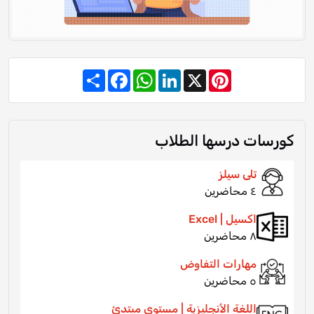
Share
Facebook
WhatsApp
LinkedIn
Pinterest
X
كورسات درسها الطلاب
تلى سيلز
٤ محاضرين
اكسيل | Excel
٨ محاضرين
مهارات التفاوض
٥ محاضرين
اللغة الأنجليزية | مستوى مبتدئ