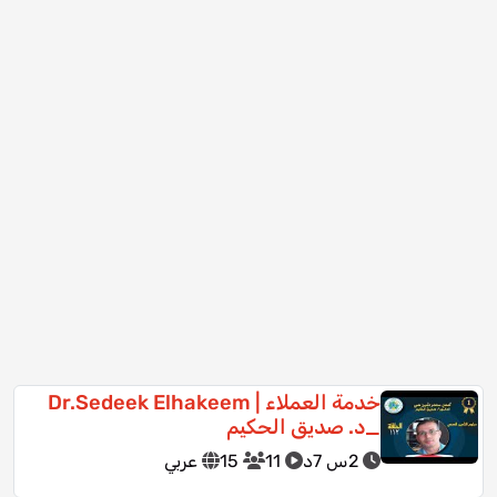
خدمة العملاء | Dr.Sedeek Elhakeem
_د. صديق الحكيم
2س 7د
11
15
عربي