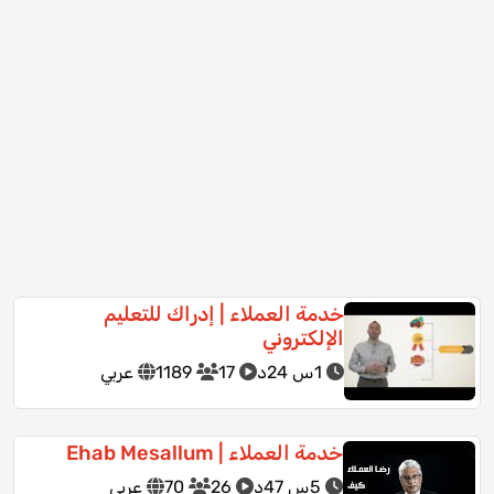
خدمة العملاء | إدراك للتعليم
الإلكتروني
1س 24د
17
1189
عربي
خدمة العملاء | Ehab Mesallum
5س 47د
26
70
عربي