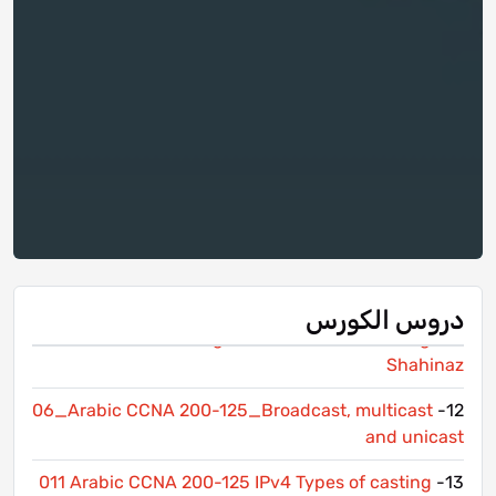
عملي
08 Console access and console password New
7-
CCNA 200-301 Eng. Shahinaz
8-
03_اتعلم شبكات ببساطه مع مهندسة شاهيناز - الدخول
على سيسم الراوتر او السويتش و برمجته
013 Arabic CCNA 200-125 Real Console
9-
Connection Eng. Shahinaz
10-
19 طريقة عمل كابل انترنت او شبكات ببساطة و بالتفصيل
New CCNA 200-301 Eng. Shahinaz
دروس الكورس
06 DNS, ARP, and Ping New CCNA 200-301 Eng.
11-
Shahinaz
06_Arabic CCNA 200-125_Broadcast, multicast
12-
and unicast
011 Arabic CCNA 200-125 IPv4 Types of casting
13-