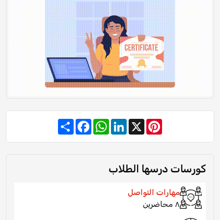
Share
Facebook
WhatsApp
LinkedIn
Pinterest
X
كورسات درسها الطلاب
مهارات التواصل
٨ محاضرين