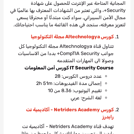
المجانية المتاحة عبر الإنترنت للحصول على شهادة
Security+، والتي تعتبر من الشهادات المعترف بها عالميًا في
مجال الأمن السيبراني. سواء كنت مبتدئًا أو محترفًا يسعى
لتعزيز معرفته، ستجد في هذه القائمة ما يناسب احتياجاتك.
كورس Altechnologya مجلة التكنولوجيا
تتناول قناة Altechnologya مجلة التكنولوجيا كل
جوانب CompTIA Security+ بدءا من الاساسيات
وصولا الى المهارات المتقدمه
IT Security Course كورس أمن المعلومات
عدد دروس الكورس: 28
إجمالى مدة الفيديوهات: 2h 51m
تقييم اليوتيوب: 8.36 من 10
لغة الشرح: عربي
كورس Netriders Academy - أكاديمية نت
رايدرز
تهدف قناة Netriders Academy - أكاديمية نت
رايدرز الى تحسين مهاراتك بشكل ملحوظ من خلال