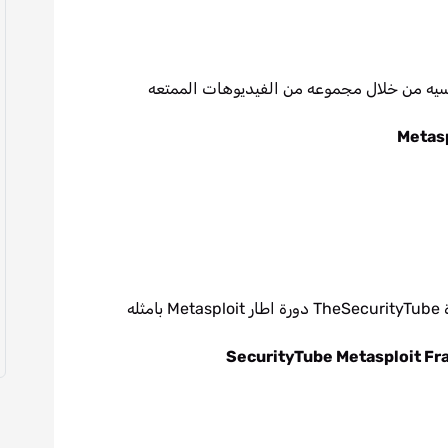
th المفاهيم الرئيسيه من خلال مجموعه من الفيديوهات الممتعه
Metasp
من خلال شرح للمفاهيم الاساسيه تقدم قناة TheSecurityTube دورة اطار Metasploit بامثله
SecurityTube Metasploit F