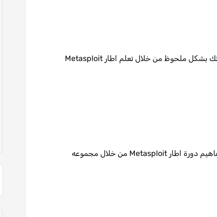
تركز قناة Abdallah Elsokary بعنايه على مفاهيم دورة اطار Metasploit من خلال مجموعه