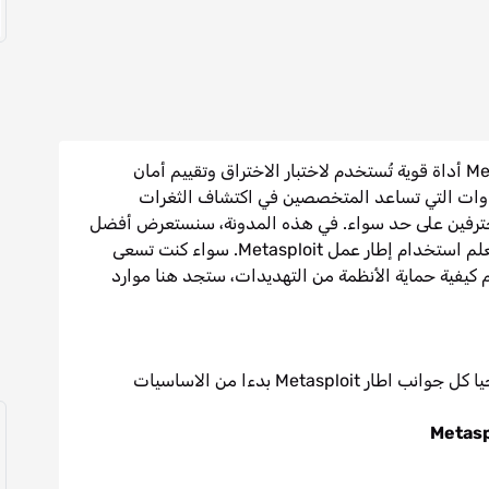
في عالم الأمن السيبراني، يُعتبر إطار عمل Metasploit أداة قوية تُستخدم لاختبار الاختراق وتقييم أمان
عة شاملة من الأدوات التي تساعد المتخصصين في اكتشاف الثغرات
والمحترفين على حد سواء. في هذه المدونة، سنستعرض أفضل
الدورات التدريبية المجانية المتاحة على الإنترنت لتعلم استخدام إطار عمل Metasploit. سواء كنت تسعى
م كيفية حماية الأنظمة من التهديدات، ستجد هنا موارد
تتناول قناة Tech Geek - مهووس التكنولوجيا كل جوانب اطار Metasploit بدءا من الاساسيات
Metasp