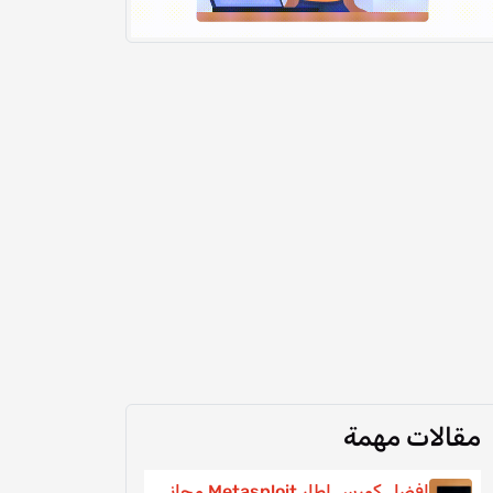
مقالات مهمة
افضل كورس اطار Metasploit مجانى