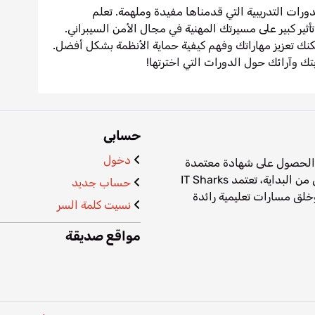
رات التدريبية التي قدمناها مفيدة وملهمة. تعلم
Met يمكن أن يكون له تأثير كبير على مسيرتك المهنية في مجال الأمن السيبراني.
نك تعزيز مهاراتك وفهم كيفية حماية الأنظمة بشكل أفضل.
بتك وآرائك حول الدورات التي اخترتها!
حسابى
دخول
ة الحصول على شهادة معتمدة
مجانية فى تعلم مهارة على حدة او بناء مسمى وظيفى من البداية، تعتمد IT Sharks
حساب جديد
وخلق مسارات تعليمية رائدة
نسيت كلمة السر
مواقع صديقة