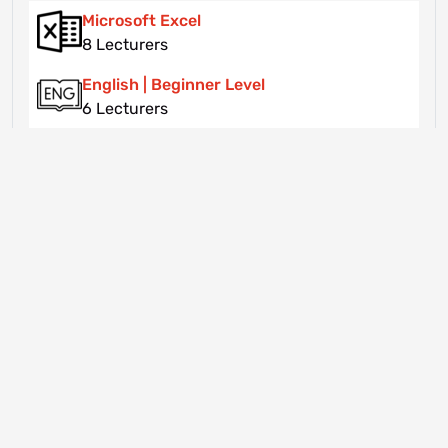
Microsoft Excel
8 Lecturers
English | Beginner Level
6 Lecturers
ICDL
6 Lecturers
Accounting Fundamentals
9 Lecturers
Financial Accounting
5 Lecturers
a leading e-learning platform in middle east which