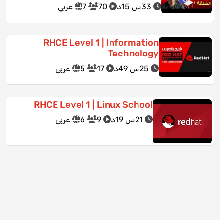
33س 15د
70
7
عربي
RHCE Level 1 | Information
Technology
25س 49د
17
5
عربي
RHCE Level 1 | Linux School
21س 19د
9
6
عربي