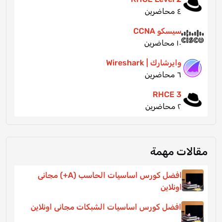
٤ محاضرين
سيسكو CCNA
١٠ محاضرين
وايرشارك | Wireshark
٦ محاضرين
RHCE 3
٢ محاضرين
مقالات مهمة
افضل كورس اساسيات الحاسب (A+) مجانى
اونلاين
افضل كورس اساسيات الشبكات مجانى اونلاين