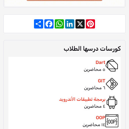
Share
Facebook
WhatsApp
LinkedIn
Pinterest
X
كورسات درسها الطلاب
Dart
٥ محاضرين
GIT
٦ محاضرين
برمجة تطبيقات اﻷندرويد
٤ محاضرين
OOP
١٤ محاضرين