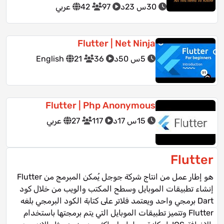
30س 23د
97
42
عربي
Flutter | Net Ninja
5س 50د
36
21
English
Flutter | Php Anonymous
15س 17د
117
27
عربي
Flutter
Flutter هو إطار عمل من انتاج شركة جوجل يُمكن المبرمج من
إنشاء تطبيقات الموبايل وسطح المكتب والويب من خلال كود
برمجي واحد ويعتمد فلاتر على كتابة الكود البرمجي بلغه Dart
وتتميز تطبيقات الموبايل التي يتم برمجتها باستخدام Flutter