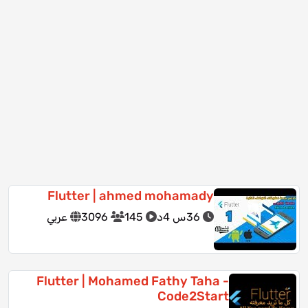
Flutter | ahmed mohamady
36س 4د
145
3096
عربي
Flutter | Mohamed Fathy Taha -
Code2Start