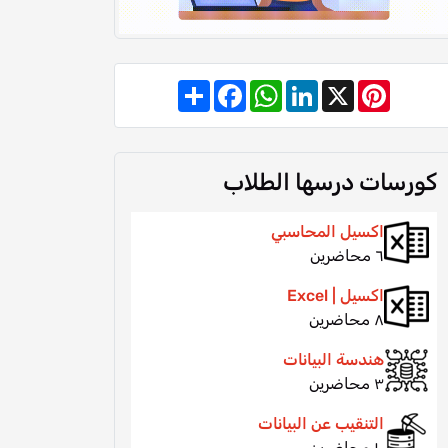
Share
Facebook
WhatsApp
LinkedIn
Pinterest
X
كورسات درسها الطلاب
اكسيل المحاسبي
٦ محاضرين
اكسيل | Excel
٨ محاضرين
هندسة البيانات
٣ محاضرين
التنقيب عن البيانات
١٠ محاضرين