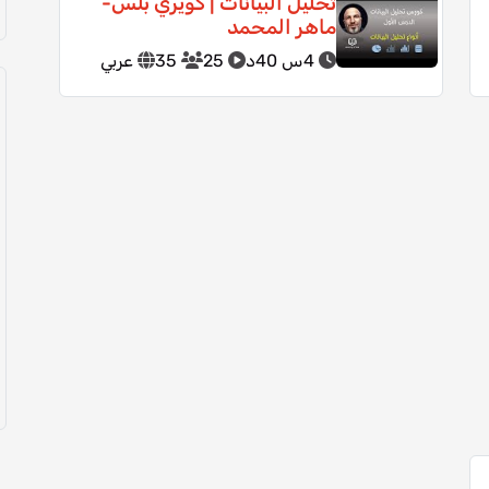
تحليل البيانات | كويري بلس-
ماهر المحمد
4س 40د
25
35
عربي