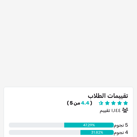
تقييمات الطلاب
(
4.4
من 5 )
١٬١٤٤ تقييم
5 نجوم
47.29%
4 نجوم
31.82%