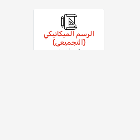
الرسم الميكانيكي
(التجميعى)
٦ محاضرين
منصة مجانية رائدة فى التعلم عن بعد تتيح لك فرص
على كنز اليوتيوب فى اقتناء افضل الدورات التعليمة 
تناسب المبتدئين