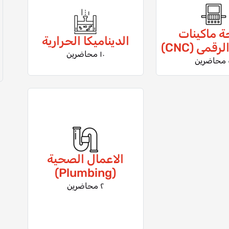
ة ماكينات
الديناميكا الحرارية
قمى (CNC)
١٠ محاضرين
ين
الاعمال الصحية
(Plumbing)
٢ محاضرين