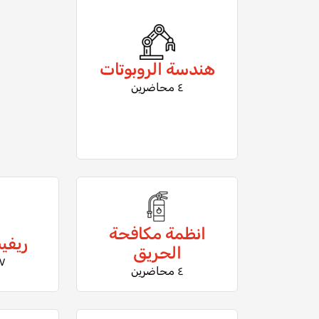
هندسة الروبوتات
٤ محاضرين
انظمة مكافحة
ريفي
الحريق
٧ محاضر
٤ محاضرين