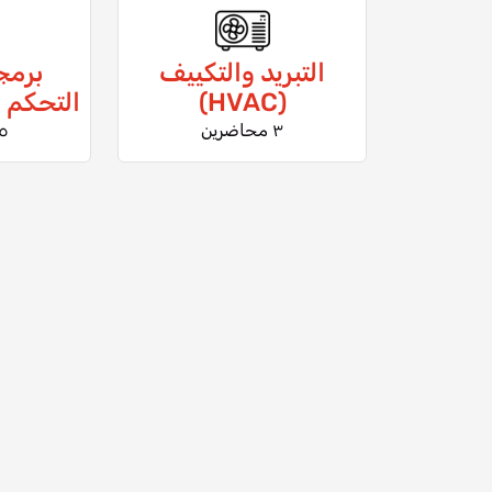
التبريد والتكييف
برمج
(HVAC)
التحكم الر
٣ محاضرين
٥ محاضر