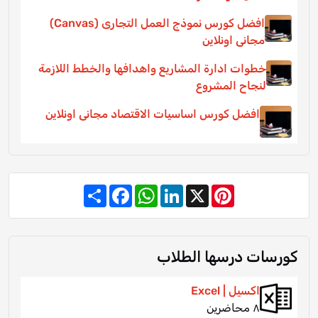
افضل كورس نموذج العمل التجارى (Canvas)
مجانى اونلاين
خطوات ادارة المشاريع واهدافها والخطط اللازمة
لنجاح المشروع
افضل كورس اساسيات الاقتصاد مجانى اونلاين
Share
Facebook
WhatsApp
LinkedIn
Pinterest
X
كورسات درسها الطلاب
اكسيل | Excel
٨ محاضرين